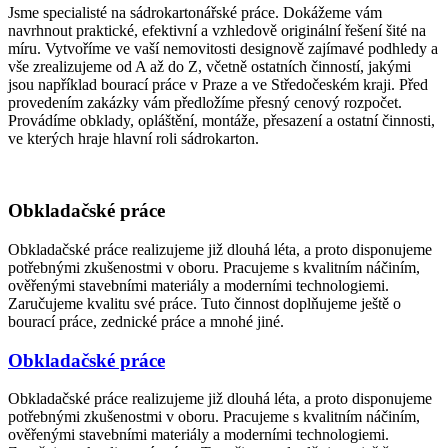
Jsme specialisté na sádrokartonářské práce. Dokážeme vám
navrhnout praktické, efektivní a vzhledově originální řešení šité na
míru. Vytvoříme ve vaší nemovitosti designově zajímavé podhledy a
vše zrealizujeme od A až do Z, včetně ostatních činností, jakými
jsou například bourací práce v Praze a ve Středočeském kraji. Před
provedením zakázky vám předložíme přesný cenový rozpočet.
Provádíme obklady, opláštění, montáže, přesazení a ostatní činnosti,
ve kterých hraje hlavní roli sádrokarton.
Obkladačské práce
Obkladačské práce realizujeme již dlouhá léta, a proto disponujeme
potřebnými zkušenostmi v oboru. Pracujeme s kvalitním náčiním,
ověřenými stavebními materiály a moderními technologiemi.
Zaručujeme kvalitu své práce. Tuto činnost doplňujeme ještě o
bourací práce, zednické práce a mnohé jiné.
Obkladačské práce
Obkladačské práce realizujeme již dlouhá léta, a proto disponujeme
potřebnými zkušenostmi v oboru. Pracujeme s kvalitním náčiním,
ověřenými stavebními materiály a moderními technologiemi.