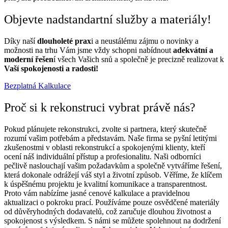
Objevte nadstandartní služby a materiály!
Díky naší
dlouholeté prax
i a neustálému zájmu o novinky a
možnosti na trhu Vám jsme vždy schopni nabídnout
adekvátní a
moderní řešen
í všech Vašich snů a společně je precizně realizovat k
Vaší spokojenosti a radosti!
Bezplatná Kalkulace
Proč si k rekonstruci vybrat právě nás?
Pokud plánujete rekonstrukci, zvolte si partnera, který skutečně
rozumí vašim potřebám a představám. Naše firma se pyšní letitými
zkušenostmi v oblasti rekonstrukcí a spokojenými klienty, kteří
ocení náš individuální přístup a profesionalitu. Naši odborníci
pečlivě naslouchají vašim požadavkům a společně vytváříme řešení,
která dokonale odrážejí váš styl a životní způsob. Věříme, že klíčem
k úspěšnému projektu je kvalitní komunikace a transparentnost.
Proto vám nabízíme jasné cenové kalkulace a pravidelnou
aktualizaci o pokroku prací. Používáme pouze osvědčené materiály
od důvěryhodných dodavatelů, což zaručuje dlouhou životnost a
spokojenost s výsledkem. S námi se můžete spolehnout na dodržení