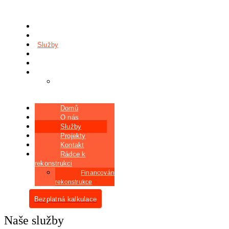
Domů
O nás
Služby
Projekty
Kontakt
Rádce k rekonstrukci
Financování
rekonstrukce
Domů
O nás
Služby
Projekty
Kontakt
Rádce k
rekonstrukci
Financování
rekonstrukce
Bezplatná kalkulace
Naše služby