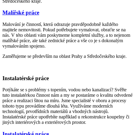
Středočeského kraje.
Malířské práce
Malování je činností, která odrazuje pravděpodobně každého
majitele nemovitosti. Pokud potřebujete vymalovat, obraťte se na
nás. V této oblasti vám poskytneme kompletní služby, a to nejenom
malířské práce, ale také zednické práce a vše co je s dokonalým
vymalováním spojeno.
Zaměřujeme se především na oblast Prahy a Středočeského kraje.
Instalatérské práce
Potýkáte se s problémy s topením, vodou nebo kanalizací? Svěřte
tuto instalatérkou činnost nám a my se postaráme o kvalitu odvedené
práce a realizaci šitou na míru. Jsme specialisté v oboru a procesy
tohoto typu provádíme dlouhá léta. Využíváme moderních
technologií, prvotřídních materiálů a vhodných nástrojů.
Instalatérské práce upotřebíte například u rekonstrukce koupelny či
jiných interiérových a exteriérových prostor.
Instalatérské práce