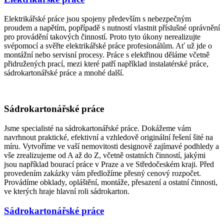
Elektrikářské práce jsou spojeny především s nebezpečným
proudem a napětím, popřípadě s nutností vlastnit příslušné oprávnění
pro provádění takových činností. Proto tyto úkony nerealizujte
svépomocí a svěřte elektrikářské práce profesionálům. Ať už jde o
montážní nebo servisní procesy. Práce s elektřinou děláme včetně
přidružených prací, mezi které patří například instalatérské práce,
sádrokartonářské práce a mnohé další.
Sádrokartonářské práce
Jsme specialisté na sádrokartonářské práce. Dokážeme vám
navrhnout praktické, efektivní a vzhledově originální řešení šité na
míru. Vytvoříme ve vaší nemovitosti designově zajímavé podhledy a
vše zrealizujeme od A až do Z, včetně ostatních činností, jakými
jsou například bourací práce v Praze a ve Středočeském kraji. Před
provedením zakázky vám předložíme přesný cenový rozpočet.
Provádíme obklady, opláštění, montáže, přesazení a ostatní činnosti,
ve kterých hraje hlavní roli sádrokarton.
Sádrokartonářské práce