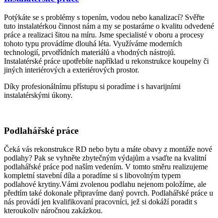
Potýkáte se s problémy s topením, vodou nebo kanalizací? Svěřte
tuto instalatérkou činnost nám a my se postaráme o kvalitu odvedené
práce a realizaci šitou na míru. Jsme specialisté v oboru a procesy
tohoto typu provádíme dlouhá léta. Využíváme moderních
technologií, prvotřídních materiálů a vhodných nástrojů.
Instalatérské práce upotřebíte například u rekonstrukce koupelny či
jiných interiérových a exteriérových prostor.
Díky profesionálnímu přístupu si poradíme i s havarijními
instalatérskými úkony.
Podlahářské práce
Čeká vás rekonstrukce RD nebo bytu a máte obavy z montáže nové
podlahy? Pak se vyhněte zbytečným výdajům a vsaďte na kvalitní
podlahářské práce pod naším vedením. V tomto směru realizujeme
kompletní stavební díla a poradíme si s libovolným typem
podlahové krytiny.Vámi zvolenou podlahu nejenom položíme, ale
předtím také dokonale připravíme daný povrch. Podlahářské práce u
nás provádí jen kvalifikovaní pracovníci, jež si dokáží poradit s
kteroukoliv náročnou zakázkou.