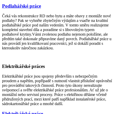
Podlahářské práce
Čeká vás rekonstrukce RD nebo bytu a máte obavy z montáže nové
podlahy? Pak se vyhněte zbytečným výdajům a vsaďte na kvalitní
podlahářské práce pod naším vedením. V tomto směru realizujeme
kompletní stavební díla a poradíme si s libovolným typem
podlahové krytiny.Vámi zvolenou podlahu nejenom položíme, ale
předtím také dokonale připravíme daný povrch. Podlahářské práce u
nás provádí jen kvalifikovaní pracovníci, jež si dokáží poradit s
kteroukoliv náročnou zakázkou.
Elektrikářské práces​
Elektrikářské práce jsou spojeny především s nebezpečným
proudem a napětím, popřípadě s nutností vlastnit příslušné oprávnění
pro provádění takových činností. Proto tyto úkony nerealizujte
svépomocí a svěřte elektrikářské práce profesionálům. Ať už jde o
montážní nebo servisní procesy. Práce s elektřinou děláme včetně
přidružených prací, mezi které patří například instalatérské práce,
sádrokartonářské práce a mnohé další.
Elektrikářské práce