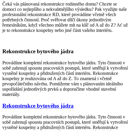
Čeká vás plánovaná rekonstrukce rodinného domu? Chcete se
domoci co nejlepšího a nekvalitnějšího výsledku? Pak využijte naše
profesionální rekonstrukce RD, které provádíme včetně všech
potřebných činností. Proč svěřovat dílčí úkony jednotlivým
řemeslníkům, když všechno můžete mít na klíč od A až do Z? Ať už
je to rekonstrukce koupelny nebo jiné části vašeho interiéru.
Rekonstrukce bytového jádra
Provádíme kompletní rekonstrukce bytového jádra. Tyto činnosti v
sobě zahrnují spoustu pracovních postupů, které směřují k vytvoření
vysněné koupelny a přidružených částí interiéru. Rekonstrukce
koupelny je realizována od A až do Z. To znamená i včetně
prvopočátečního návrhu. Pomůžeme vám s plánovaním ideálního
uspořádání jednotlivých prvků a doporučíme vhodné stavební
materiály.
Rekonstrukce bytového jádra
Provádíme kompletní rekonstrukce bytového jádra. Tyto činnosti v
sobě zahrnují spoustu pracovních postupů, které směřují k vytvoření
vysněné koupelny a přidružených částí interiéru. Rekonstrukce